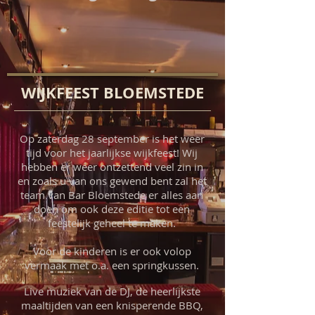
WIJKFEEST BLOEMSTEDE
Op zaterdag 28 september is het weer
tijd voor het jaarlijkse wijkfeest! Wij
hebben er weer ontzettend veel zin in
en zoals u van ons gewend bent zal het
team van Bar Bloemstede er alles aan
doen om ook deze editie tot een
feestelijk geheel te maken.
Voor de kinderen is er ook volop
vermaak met o.a. een springkussen.
Live muziek van de DJ, de heerlijkste
maaltijden van een knisperende BBQ,