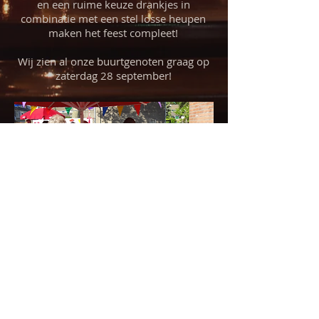
en een ruime keuze drankjes in
combinatie met een stel losse heupen
maken het feest compleet!
Wij zien al onze buurtgenoten graag op
zaterdag 28 september!