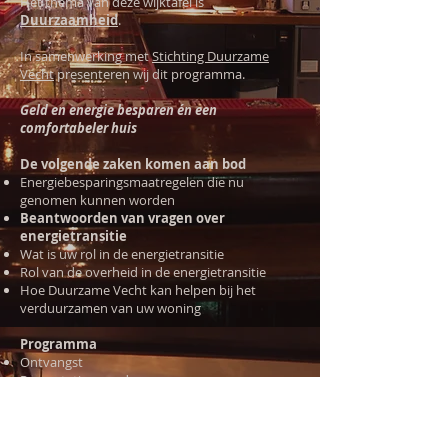
Het thema van deze wijktafel is
Duurzaamheid
.
In samenwerking met
Stichting Duurzame
Vecht
presenteren wij dit programma.
Geld en energie besparen én een
comfortabeler huis
De volgende zaken komen aan bod
Energiebesparingsmaatregelen die nu
genomen kunnen worden
Beantwoorden van vragen over
energietransitie
Wat is uw rol in de energietransitie
Rol van de overheid in de energietransitie
Hoe Duurzame Vecht kan helpen bij het
verduurzamen van uw woning
Programma
Ontvangst
Presentatie over de
energiebesparingsmaatregelen en
energietransitie
Korte onderbreking